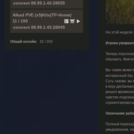
Alkad PVE (x5|Kits|TP-Home)
11 / 100
На этой неделе 
Общий онлайн:
32 / 350
Игроки умирают
Теперь персонаж
обыскать. Факти
Вы также можете
интересный баг,
Суть такова: вы
в игру дисбаланс
решил временно 
чувство подсказ
сориентировать
Окончание рабо
Полный переход 
уведомления, по