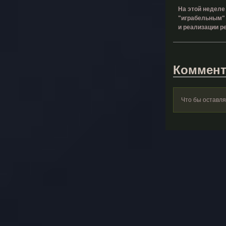
На этой неделе
"играбельным" 
и реализации р
Коммент
Что бы оставл