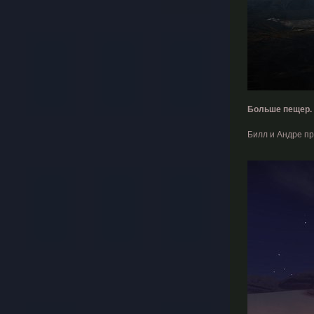
Больше пещер.
Билл и Андре п