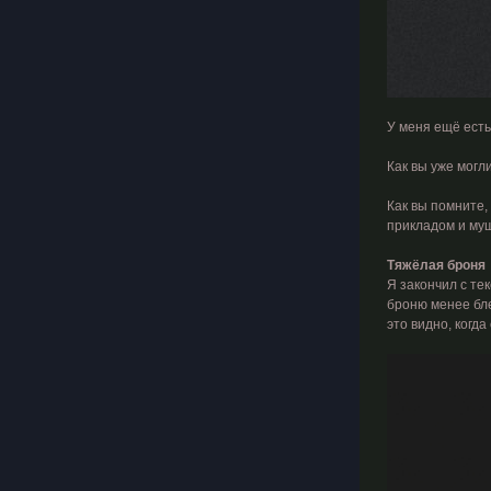
У меня ещё есть
Как вы уже могл
Как вы помните,
прикладом и муш
Тяжёлая броня
Я закончил с те
броню менее бле
это видно, когд