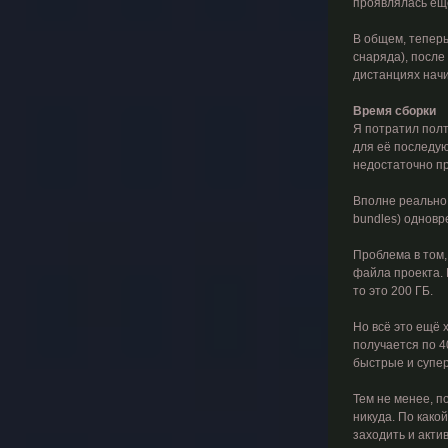
проявлялась ещё
В общем, теперь
снаряда), после
дистанциях начи
Время сборки
Я потратил полт
для её последую
недостаточно пр
Вполне реально с
bundles) одновр
Проблема в том,
файла проекта. 
то это 200 ГБ.
Но всё это ещё х
получается по 4
быстрые и супе
Тем не менее, п
никуда. По како
заходить и акти