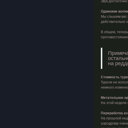
Звук достаточно
Одинокие волк
Мы слышим вас р
действительно з
В общем, теперь
противостояниях
Примеча
остальн
на редд
Стоимость тур
Турели не испол
немного изменил
Метательное о
На этой неделе 
Переработка а
На прошлой неде
аэродрому очень