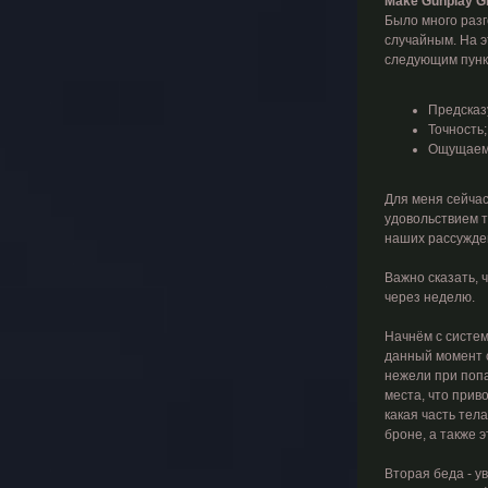
Make Gunplay Gr
Было много разг
случайным. На э
следующим пунк
Предсказ
Точность;
Ощущаем
Для меня сейчас
удовольствием т
наших рассужден
Важно сказать, 
через неделю.
Начнём с систем
данный момент с
нежели при попа
места, что прив
какая часть тел
броне, а также 
Вторая беда - у