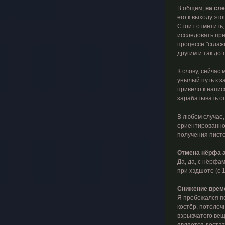
В общем,
на сл
его к выходу это
Стоит отметить,
исследовать пре
процессе "сглаж
другим и так до 
К слову, сейчас
унылый путь к з
привело к напис
зарабатывать о
В любом случае,
ориентированной
получения писто
Отмена нёрфа 
Да, да, с нёрфа
при хэдшоте (с 1.
Снижение врем
Я пробежался по
костёр, потолоч
взрывчатого вещ