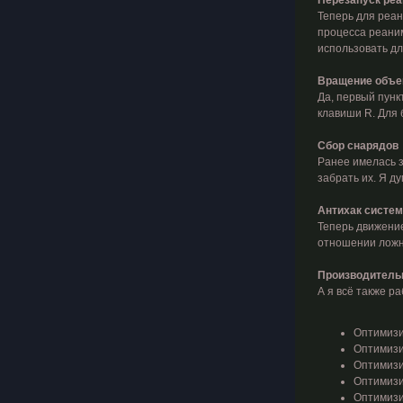
Перезапуск реа
Теперь для реан
процесса реаним
использовать дл
Вращение объе
Да, первый пунк
клавиши R. Для 
Сбор снарядов
Ранее имелась з
забрать их. Я д
Антихак систем
Теперь движение
отношении ложн
Производительн
А я всё также р
Оптимизи
Оптимизир
Оптимизи
Оптимизи
Оптимизи