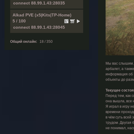
Alkad PVE (x5|Kits|TP-Home)
5 / 100
Общий онлайн:
18 / 350
Мы вас слышим. 
арбалет, а такж
информация об и
объекты до раз
Текущее состоя
Перед тем, как 
она вышла, все 
Я играл в игру 
времени проходи
в чём суть всей
трудом. Другая 
не понимал, наск