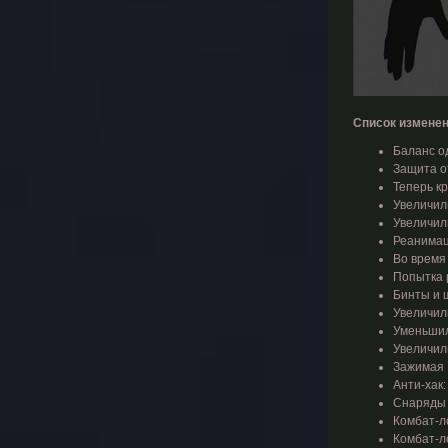
Список изменен
Баланс о
Защита о
Теперь кр
Увеличили
Увеличил
Реанимац
Во время
Попытка 
Бинты и 
Увеличили
Уменьшили
Увеличили
Зажимая 
Анти-хак
Снаряды т
Комбат-л
Комбат-л