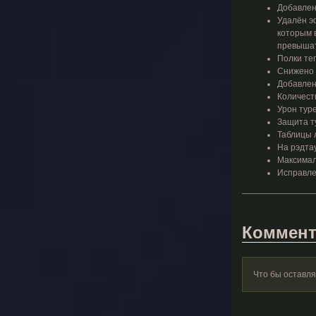
Добавлен
Удалён э
которым в
превышат
Полки те
Снижено 
Добавлен
Количест
Урон тур
Защита ту
Таблицы 
На рэдта
Максимал
Исправлен
Коммент
Что бы оставл