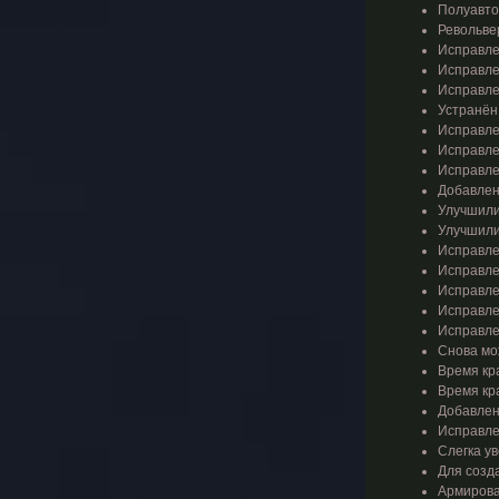
Полуавто
Револьвер
Исправлен
Исправле
Исправле
Устранён
Исправле
Исправле
Исправле
Добавлена
Улучшили
Улучшили
Исправле
Исправле
Исправле
Исправлен
Исправлен
Снова мо
Время кра
Время кра
Добавлен 
Исправле
Слегка у
Для созд
Армирова