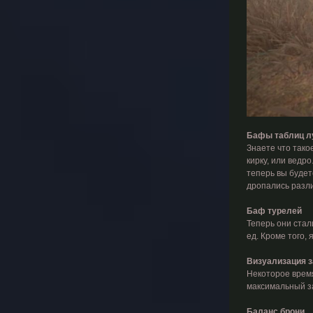
Бафы таблиц л
Знаете что тако
кирку, или ведр
теперь вы будет
дропались разли
Баф турелей
Теперь они стал
ед. Кроме того, 
Визуализация з
Некоторое время
максимальный за
Баланс брони