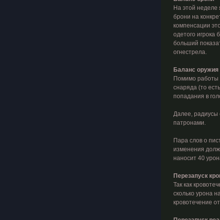
На этой неделе
брони на конкре
компенсации это
одетого игрока 
больший показат
огнестрела.
Баланс оружия
Помимо работы н
снаряда (то ест
попадания в гол
Далее, радиусы 
патронами.
Пара слов о пис
изменения должн
наносит 40 урона
Перезапуск кро
Так как кровоте
сколько урона на
кровотечение от