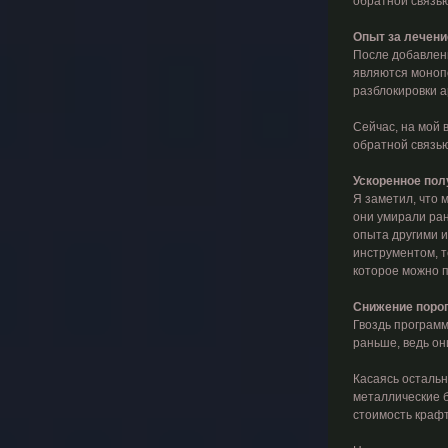
обратной связью
Опыт за лечени
После добавлени
являются монопо
разблокировки а
Сейчас, на мой в
обратной связью
Ускоренное пол
Я заметил, что 
они умирали ран
опыта другими и
инструментом, т
которое можно п
Снижение порог
Гвоздь программ
раньше, ведь он
Касаясь остальн
металлические б
стоимость крафт