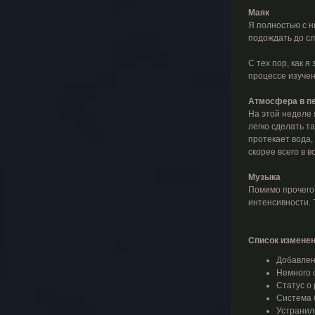
Маяк
Я полностью с н
подождать до с
С тех пор, как я
процессе изучен
Атмосфера в п
На этой неделе 
легко сделать т
протекает вода,
скорее всего в 
Музыка
Помимо прочего,
интенсивности. 
Список изменен
Добавлен
Немного 
Статус о
Система 
Устранили