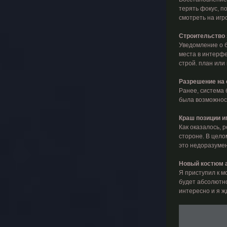
терять фокус, п
смотреть на игр
Строительство
Уведомление о б
места в интерфе
строй. план или 
Разрешение на 
Ранее, система 
была возможност
Краш позиции и
Как оказалось, 
стороне. В цело
это недоразумен
Новый костюм а
Я приступил к м
будет абсолютно 
интересно и я ж