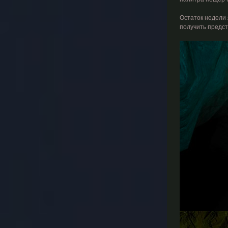
Остаток недели 
получить предст