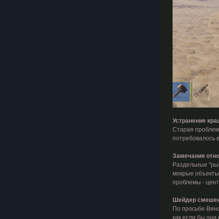
Устранение кра
Старая проблема
потребовалось в
Замечания отно
Раздельные "ры
мокрые объекты
проблемы - цен
Шейдер смешен
По просьбе Винс
как если бы они