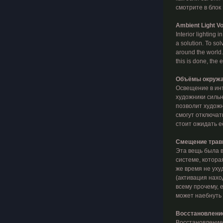
смотрите в блок
Ambient Light V
Interior lighting 
a solution. To so
around the world.
this is done, the 
Объёмы окружа
Освещение в инт
художники сильн
позволит художн
смогут отключат
стоит ожидать е
Смещение тра
Эта вещь была в 
системе, котора
же время не уху
(активация нахо
всему прочему, 
может наебнуть (
Восстановление
Восстановление 