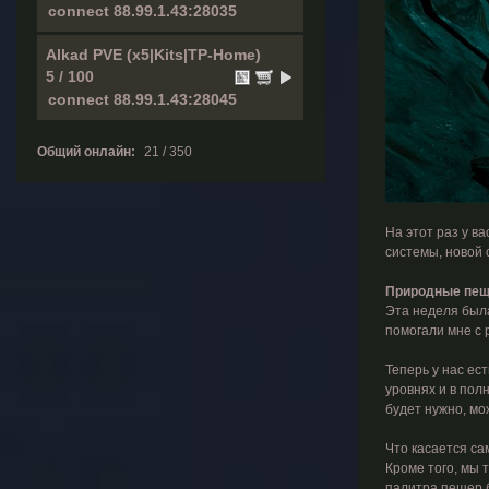
Alkad PVE (x5|Kits|TP-Home)
5 / 100
Общий онлайн:
21 / 350
На этот раз у в
системы, новой 
Природные пе
Эта неделя была
помогали мне с 
Теперь у нас ес
уровнях и в пол
будет нужно, мо
Что касается са
Кроме того, мы 
палитра пещер б