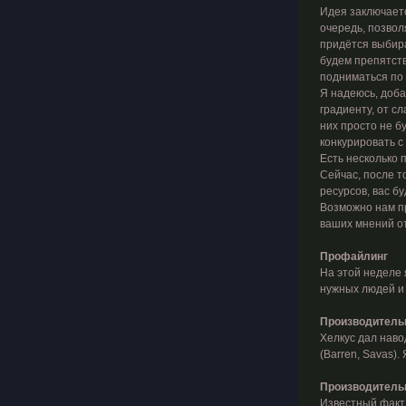
Идея заключаетс
очередь, позвол
придётся выбира
будем препятств
подниматься по 
Я надеюсь, доба
градиенту, от сл
них просто не б
конкурировать с 
Есть несколько 
Сейчас, после то
ресурсов, вас б
Возможно нам пр
ваших мнений от
Профайлинг
На этой неделе 
нужных людей и 
Производитель
Хелкус дал наво
(Barren, Savas)
Производительн
Известный факт,