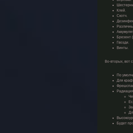
Шестерни
Клей.
Скотч.
Дезинфек
Различные
Аккумулят
Брезент 
Гвозди.
Винты.
Во-вторых, вот 
По умолч
Для краф
Фрешспав
Радиация
Че
Ес
За
Дл
Высокоуро
Будет про