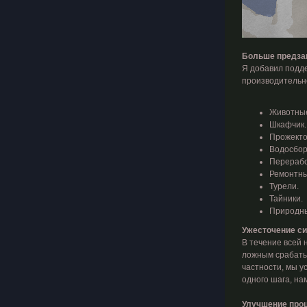
Больше предза
Я добавил подде
производительно
Животны
Шкафчик.
Прожекто
Водосбор
Перерабо
Ремонтны
Турели.
Тайники.
Природны
Ужесточение си
В течение всей 
ложным срабатыв
частности, мы у
одного шага, на
Улучшение проц