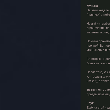
Музыка
На этой неделе
"пряники" и гиб
Новый интерфейс
ограничения, по
малозначащие де
Помимо прочего,
прочной. Во-пер
уменьшение инте
Во-вторых, я до
более интенсивн
После того, как
контрольных кли
низкой), а такж
Также я могу из
правда, пока ещ
Звук
Ещё на этой нед