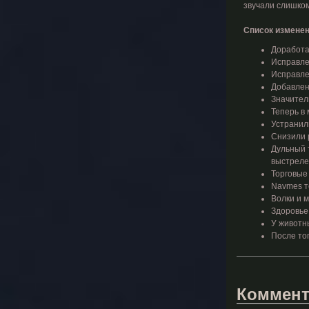
звучали слишком
Список изменен
Доработа
Исправле
Исправле
Добавлен
Значител
Теперь в
Устранил
Снизили 
Дульный 
выстреле,
Торговые
Navmes т
Волки и 
Здоровье
У животн
После тог
Коммент