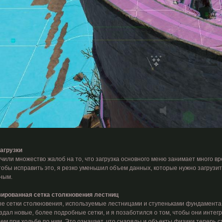
агрузки
чили множество жалоб на то, что загрузка основного меню занимает много вр
Чтобы исправить это, я резко уменьшил объем данных, которые нужно загрузи
ным.
ированная сетка столкновения лестниц
е сетки столкновения, используемые лестницами и ступеньками фундамента,
оздал новые, более подробные сетки, и я позаботился о том, чтобы они интег
ем при ходьбе по ним. Это означает, что снаряды и объекты физики теперь с