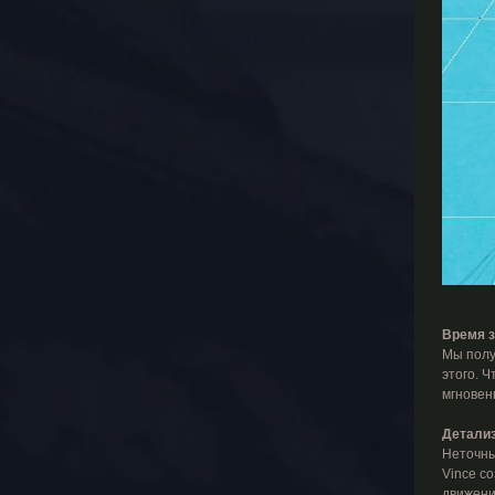
​
Время з
Мы полу
этого. 
мгновен
Детализ
Неточны
Vince с
движени