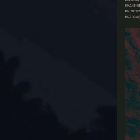
индивид
вы може
поэтому