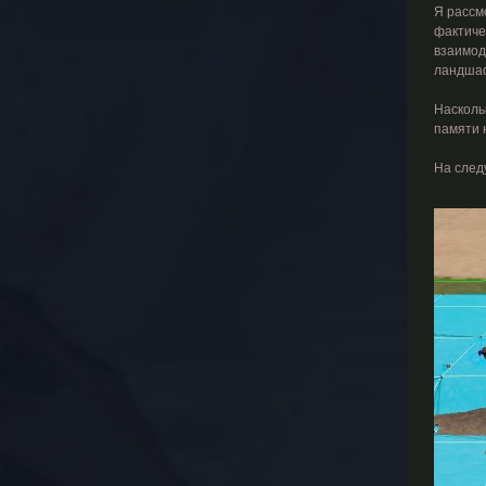
Я рассм
фактичес
взаимод
ландшаф
Насколь
памяти 
На след