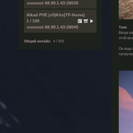
Alkad PVE (x5|Kits|TP-Home)
1 / 100
Танк
Вещи на
этой во
Общий онлайн:
4 / 350
Он еще н
патрулир