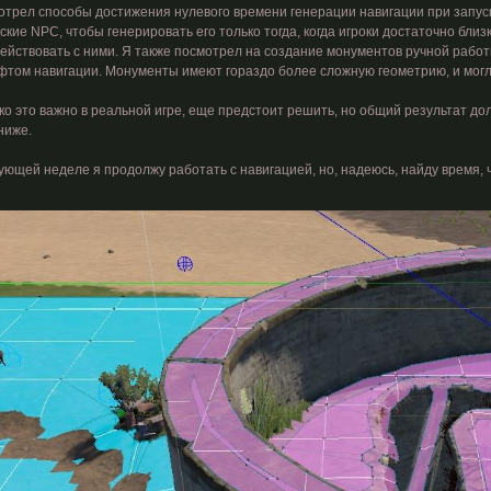
отрел способы достижения нулевого времени генерации навигации при запуске
кие NPC, чтобы генерировать его только тогда, когда игроки достаточно близ
ействовать с ними. Я также посмотрел на создание монументов ручной работ
том навигации. Монументы имеют гораздо более сложную геометрию, и могли
ко это важно в реальной игре, еще предстоит решить, но общий результат д
ниже.
ующей неделе я продолжу работать с навигацией, но, надеюсь, найду время,