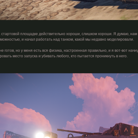
 стартовой площадке действительно хороши, слишком хороши. Я думаю, нам н
зможностью, и начал работать над танком, какой мы недавно моделировали.
е готов, но у меня есть вся физика, настроенная правильно, и я вот-вот начн
овать место запуска и убивать любого, кто пытается проникнуть в него.