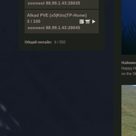
Alkad PVE (x5|Kits|TP-Home)
3 / 100
Общий онлайн:
6 / 350
Hallowe
Happy Ha
on the S