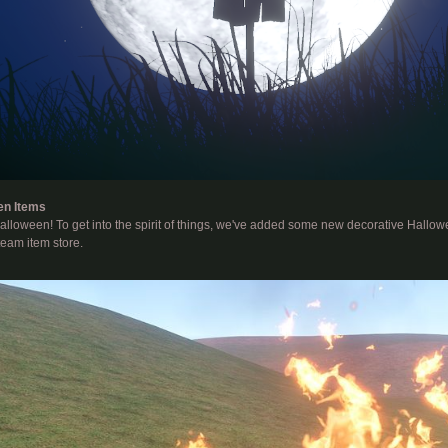
en Items
lloween! To get into the spirit of things, we've added some new decorative Hallowee
team item store.